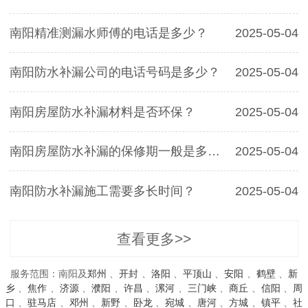
南阳精准测漏水师傅的电话是多少？
2025-05-04
南阳防水补漏公司的电话号码是多少？
2025-05-04
南阳房屋防水补漏材料是否环保？
2025-05-04
南阳房屋防水补漏的保修期一般是多久？
2025-05-04
南阳防水补漏施工需要多长时间？
2025-05-04
查看更多>>
服务范围：南阳及
郑州
、
开封
、
洛阳
、
平顶山
、
安阳
、
鹤壁
、
新
乡
、
焦作
、
济源
、
濮阳
、
许昌
、
漯河
、
三门峡
、
商丘
、
信阳
、
周
口
、
驻马店
、
邓州
、
新野
、
卧龙
、
宛城
、
唐河
、
方城
、
镇平
、
社